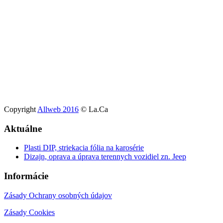
Copyright
Allweb 2016
© La.Ca
Aktuálne
Plasti DIP, striekacia fólia na karosérie
Dizajn, oprava a úprava terennych vozidiel zn. Jeep
Informácie
Zásady Ochrany osobných údajov
Zásady Cookies