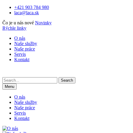
Skip
+421 903 784 980
to
laca@laca.sk
content
Čo je u nás nové
Novinky
Rýchle linky
O nás
Naše služby
Naše práce
Servis
Kontakt
Search
for:
Menu
O nás
Naše služby
Naše práce
Servis
Kontakt