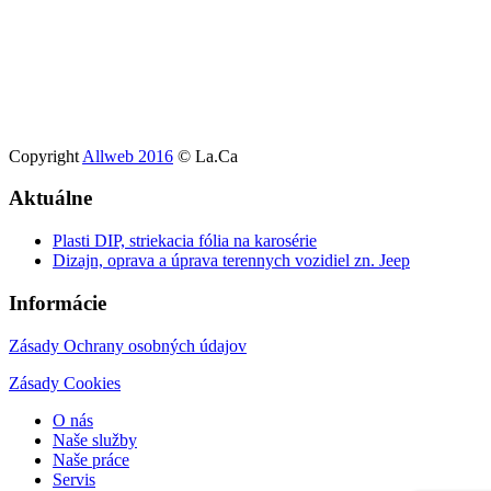
Copyright
Allweb 2016
© La.Ca
Aktuálne
Plasti DIP, striekacia fólia na karosérie
Dizajn, oprava a úprava terennych vozidiel zn. Jeep
Informácie
Zásady Ochrany osobných údajov
Zásady Cookies
O nás
Naše služby
Naše práce
Servis