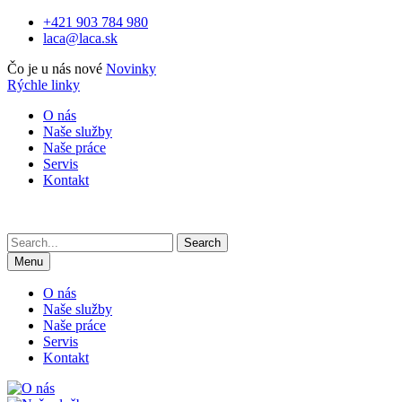
Skip
+421 903 784 980
to
laca@laca.sk
content
Čo je u nás nové
Novinky
Rýchle linky
O nás
Naše služby
Naše práce
Servis
Kontakt
Search
for:
Menu
O nás
Naše služby
Naše práce
Servis
Kontakt